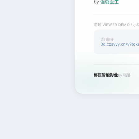
by
强璐医生
前端 VIEWER DEMO
访问链接
3d.czsyyy.cn/v?to
郴医智能影像
by 强璐