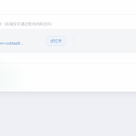
 / 示例（后端仅可通过院内内网访问）
打开
ken=cddaa9…